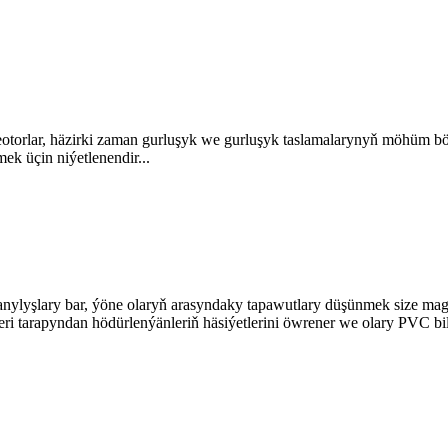
geotorlar, häzirki zaman gurluşyk we gurluşyk taslamalarynyň möhüm böle
k üçin niýetlenendir...
nylyşlary bar, ýöne olaryň arasyndaky tapawutlary düşünmek size mag
i tarapyndan hödürlenýänleriň häsiýetlerini öwrener we olary PVC bile