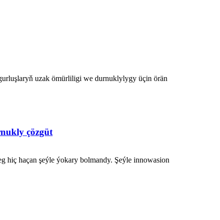
gurluşlaryň uzak ömürliligi we durnuklylygy üçin örän
rnukly çözgüt
isleg hiç haçan şeýle ýokary bolmandy. Şeýle innowasion