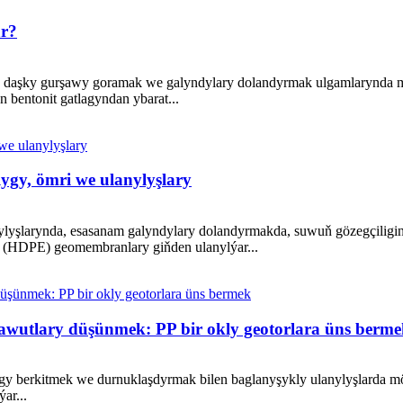
ar?
gi, daşky gurşawy goramak we galyndylary dolandyrmak ulgamlarynda m
an bentonit gatlagyndan ybarat...
y, ömri we ulanylyşlary
lyşlarynda, esasanam galyndylary dolandyrmakda, suwuň gözegçiligind
n (HDPE) geomembranlary giňden ulanylýar...
utlary düşünmek: PP bir okly geotorlara üns berme
y berkitmek we durnuklaşdyrmak bilen baglanyşykly ulanylyşlarda möhü
ar...