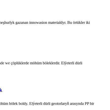
eşhurlyk gazanan innowasion materialdyr. Bu örtükler iki
e we çöplüklerde möhüm böleklerdir. Elýeterli dürli
k
m bölek boldy. Elýeterli dürli geotorlaryň arasynda PP bir