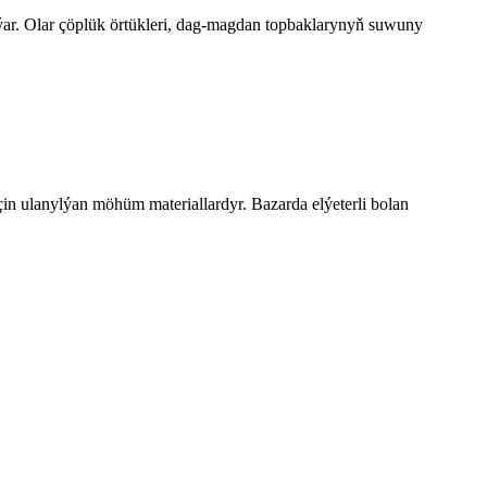
ar. Olar çöplük örtükleri, dag-magdan topbaklarynyň suwuny
 ulanylýan möhüm materiallardyr. Bazarda elýeterli bolan