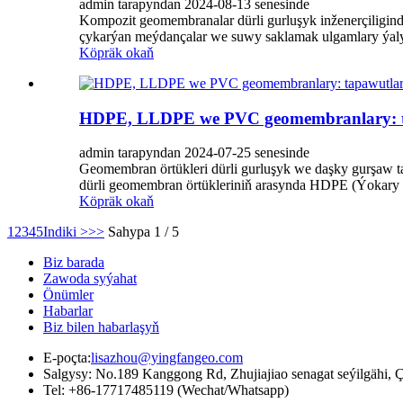
admin tarapyndan 2024-08-13 senesinde
Kompozit geomembranalar dürli gurluşyk inženerçiligi
çykarýan meýdançalar we suwy saklamak ulgamlary ýaly u
Köpräk okaň
HDPE, LLDPE we PVC geomembranlary: ta
admin tarapyndan 2024-07-25 senesinde
Geomembran örtükleri dürli gurluşyk we daşky gurşaw t
dürli geomembran örtükleriniň arasynda HDPE (Ýokary dyk
Köpräk okaň
1
2
3
4
5
Indiki >
>>
Sahypa 1 / 5
Biz barada
Zawoda syýahat
Önümler
Habarlar
Biz bilen habarlaşyň
E-poçta:
lisazhou@yingfangeo.com
Salgysy: No.189 Kanggong Rd, Zhujiajiao senagat seýilgähi,
Tel: +86-17717485119 (Wechat/Whatsapp)