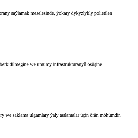
y saýlamak meselesinde, ýokary dykyzlykly polietilen
 berkidilmegine we umumy infrastrukturanyň ösüşine
ry we saklama ulgamlary ýaly taslamalar üçin örän möhümdir.