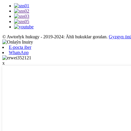
© Awtorlyk hukugy - 2019-2024: Ähli hukuklar goralan.
Gyzgyn ön
E-poçta iber
WhatsApp
x