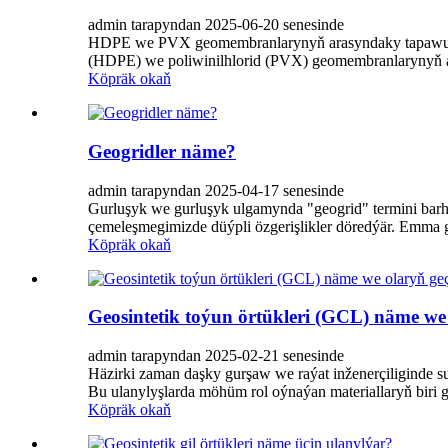
admin tarapyndan 2025-06-20 senesinde
HDPE we PVX geomembranlarynyň arasyndaky tapawutlar
(HDPE) we poliwinilhlorid (PVX) geomembranlarynyň ar
Köpräk okaň
Geogridler näme?
admin tarapyndan 2025-04-17 senesinde
Gurluşyk we gurluşyk ulgamynda "geogrid" termini barh
çemeleşmegimizde düýpli özgerişlikler döredýär. Emma g
Köpräk okaň
Geosintetik toýun örtükleri (GCL) näme we ol
admin tarapyndan 2025-02-21 senesinde
Häzirki zaman daşky gurşaw we raýat inženerçiliginde s
Bu ulanylyşlarda möhüm rol oýnaýan materiallaryň biri g
Köpräk okaň