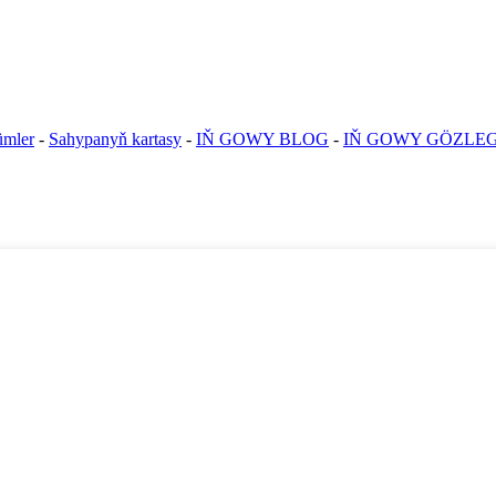
ümler
-
Sahypanyň kartasy
-
IŇ GOWY BLOG
-
IŇ GOWY GÖZLE