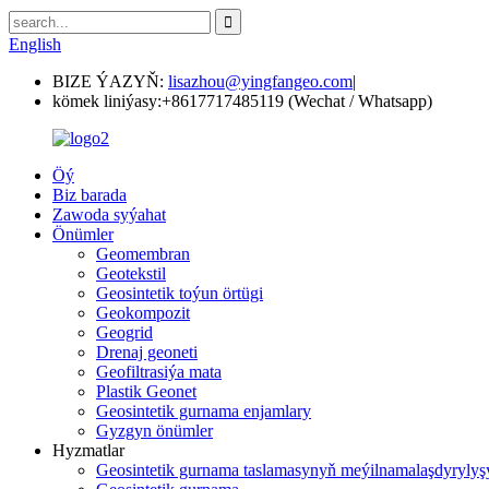
English
BIZE ÝAZYŇ:
lisazhou@yingfangeo.com
|
kömek liniýasy:
+8617717485119 (Wechat / Whatsapp)
Öý
Biz barada
Zawoda syýahat
Önümler
Geomembran
Geotekstil
Geosintetik toýun örtügi
Geokompozit
Geogrid
Drenaj geoneti
Geofiltrasiýa mata
Plastik Geonet
Geosintetik gurnama enjamlary
Gyzgyn önümler
Hyzmatlar
Geosintetik gurnama taslamasynyň meýilnamalaşdyrylyş