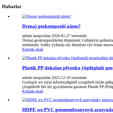
Habarlar
Drenaj geokompoziti näme?
admin tarapyndan 2026-01-27 senesinde
Drenaj geokompozitlerini düşünmek: Giňişleýin gollanma 
möhümdir. Soňky ýyllarda uly ähmiýete eýe bolan innowa
Köpräk okaň
Plastik PP dokalan plýonka ýüplüginiň geo
admin tarapyndan 2025-12-10 senesinde
Gurluşyk we raýat inženerçiliginiň yzygiderli ösýän giňi
çözgütleriň biri uly gyzyklanma gazanan Plastik PP (Poli
Köpräk okaň
HDPE we PVC geomembranynyň arasynda