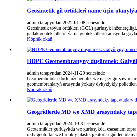
Geosintetik gil örtükleri näme üçin ulanylý
admin tarapyndan 2025-01-08 senesinde
Geosintetik toýun örtükleri (GCL) gurluşyk inženerçili
gatlak geotekstilleriň ýa-da geotekstilleriň arasynda goýl
Köpräk okaň
HDPE Geomembranyny düşünmek: Galyňlyg
admin tarapyndan 2024-11-29 senesinde
Geomembranlar dürli inženerçilik we daşky gurşaw ulany
geomembranlaryň arasynda ýokary dykyzlykly polietile
Köpräk okaň
Geogridlerde MD we XMD arasyndaky tapaw
admin tarapyndan 2024-10-31 senesinde
Geotermikler gurluşykda we gurluşykda, esasanam toprag
okly geotorlar we bir okly plastik geotorlar giňden ulanylý