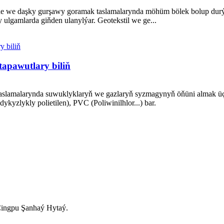
nde we daşky gurşawy goramak taslamalarynda möhüm bölek bolup durý
lgamlarda giňden ulanylýar. Geotekstil we ge...
pawutlary biliň
aslamalarynda suwuklyklaryň we gazlaryň syzmagynyň öňüni almak üçin
yzlykly polietilen), PVC (Poliwinilhlor...) bar.
 Çingpu Şanhaý Hytaý.