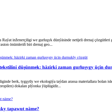
Raýat inženerçiligi we gurluşyk dünýäsinde netijeli drenaj çözgütleri 
sion önümleriň biri drenaj geo...
tekstilini düşünmek: häzirki zaman gurluşygy üçin du
şliginde berk, tygşytly we ekologiýa taýdan arassa materiallara bolan 
propilen) dokalan plýonka ýüplügidir...
ky tapawut näme?