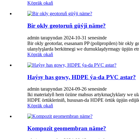
Köpräk okaň
Bir okly geotoruň güýji näme?
admin tarapyndan 2024-10-31 senesinde
Bir okly geotorlar, esasanam PP (polipropilen) bir okly 
ulanylyşlarda berkitmegi we durnuklaşdyrmagy üpjün etme
Köpräk okaň
Haýsy has gowy, HDPE ýa-da PVC astar?
admin tarapyndan 2024-09-26 senesinde
Iki materialyň hem özüne mahsus artykmaçlyklary we ula
HDPE örtükleriniň, hususan-da HDPE örtük üpjün edijiler
Köpräk okaň
Kompozit geomembran näme?