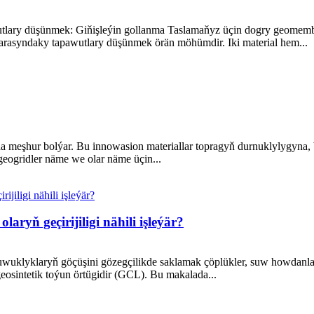
y düşünmek: Giňişleýin gollanma Taslamaňyz üçin dogry geomembran
asyndaky tapawutlary düşünmek örän möhümdir. Iki material hem...
a meşhur bolýar. Bu innowasion materiallar topragyň durnuklylygyna,
eogridler näme we olar näme üçin...
aryň geçirijiligi nähili işleýär?
uwuklyklaryň göçüşini gözegçilikde saklamak çöplükler, suw howdanla
eosintetik toýun örtügidir (GCL). Bu makalada...