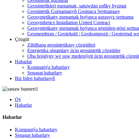
Geosintetik gurnama
Geosintetikleri gurnamak, satuwdan soňky hyzmat
Geosintetik Gurnamanyň Goşmaça Şertnamasy
Geosyntetikany gurnamak boýunça garaşsyz şertnama
Geosynthetics Installation United Contract
Geosyntetikany gurnamak boýunça gönüden-göni şertn
Geomembran / Geotekstil / Geokompozit / Geotermal we
Çözgüt
Zibilhana geosintetikasy çözgütleri
Energetika ulgamlary üçin geosintetik çözgütler
Oba hojalygy we suw medeniýeti üçin geosintetik çözgüt
Habarlar
Kompaniýa habarlary
Senagat habarlary
Biz bilen habarlaşyň
Öý
Habarlar
Habarlar
Kompaniýa habarlary
Senagat habarlary