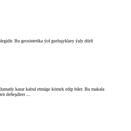
gidir. Bu geosintetika ýol gurluşyklary ýaly dürli
lumatly karar kabul etmäge kömek edip biler. Bu makala
n deňeşdirer ...