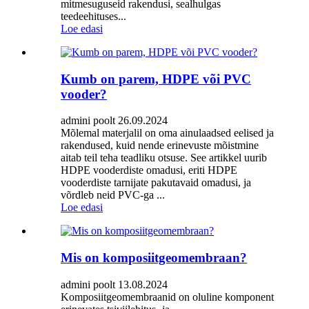
mitmesuguseid rakendusi, sealhulgas
teedeehituses...
Loe edasi
Kumb on parem, HDPE või PVC
vooder?
admini poolt 26.09.2024
Mõlemal materjalil on oma ainulaadsed eelised ja
rakendused, kuid nende erinevuste mõistmine
aitab teil teha teadliku otsuse. See artikkel uurib
HDPE vooderdiste omadusi, eriti HDPE
vooderdiste tarnijate pakutavaid omadusi, ja
võrdleb neid PVC-ga ...
Loe edasi
Mis on komposiitgeomembraan?
admini poolt 13.08.2024
Komposiitgeomembraanid on oluline komponent