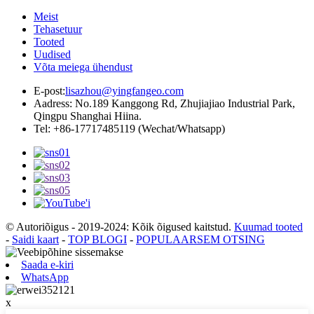
Meist
Tehasetuur
Tooted
Uudised
Võta meiega ühendust
E-post:
lisazhou@yingfangeo.com
Aadress: No.189 Kanggong Rd, Zhujiajiao Industrial Park,
Qingpu Shanghai Hiina.
Tel: +86-17717485119 (Wechat/Whatsapp)
© Autoriõigus - 2019-2024: Kõik õigused kaitstud.
Kuumad tooted
-
Saidi kaart
-
TOP BLOGI
-
POPULAARSEM OTSING
Saada e-kiri
WhatsApp
x