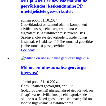
MD ja XMD erinevuste mõistmine
geovõrkudes: keskendumine PP
üheteljelistele geovõrkudele
admini poolt 31.10.2024
Geovõrkudest on saanud oluline komponent
tsiviilehituses ja ehituses, eriti pinnase
tugevdamise ja stabiliseerimise rakendustes.
Saadaval olevate geovõrkude tüüpide hulgas
kasutatakse laialdaselt PP ühesuunalisi geovõrke
ja ühesuunalisi plastgeovõrke...
Loe edasi
Milline on ühesuunalise geovõrgu
tugevus?
admini poolt 31.10.2024
Ühesuunalised geovõrgud, eriti PP
(polüpropüleenist) ühesuunalised geovõrgud, on
tänapäevaste tsiviilehitus- ja ehitusprojektide
oluline osa. Need geosünteetilised materjalid on
loodud tugevdama ja stabiliseerima