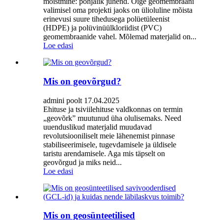
mõistmine: põhjalik juhend. Õige geomembraani
valimisel oma projekti jaoks on ülioluline mõista
erinevusi suure tihedusega polüetüleenist
(HDPE) ja polüvinüülkloriidist (PVC)
geomembraanide vahel. Mõlemad materjalid on...
Loe edasi
Mis on geovõrgud?
admini poolt 17.04.2025
Ehituse ja tsiviilehituse valdkonnas on termin
„geovõrk” muutunud üha olulisemaks. Need
uuenduslikud materjalid muudavad
revolutsiooniliselt meie lähenemist pinnase
stabiliseerimisele, tugevdamisele ja üldisele
taristu arendamisele. Aga mis täpselt on
geovõrgud ja miks neid...
Loe edasi
Mis on geosünteetilised