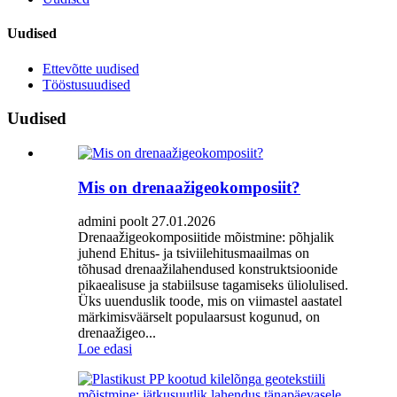
Uudised
Ettevõtte uudised
Tööstusuudised
Uudised
Mis on drenaažigeokomposiit?
admini poolt 27.01.2026
Drenaažigeokomposiitide mõistmine: põhjalik
juhend Ehitus- ja tsiviilehitusmaailmas on
tõhusad drenaažilahendused konstruktsioonide
pikaealisuse ja stabiilsuse tagamiseks üliolulised.
Üks uuenduslik toode, mis on viimastel aastatel
märkimisväärselt populaarsust kogunud, on
drenaažigeo...
Loe edasi