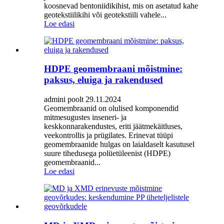
koosnevad bentoniidikihist, mis on asetatud kahe
geotekstiilikihi või geotekstiili vahele...
Loe edasi
HDPE geomembraani mõistmine:
paksus, eluiga ja rakendused
admini poolt 29.11.2024
Geomembraanid on olulised komponendid
mitmesugustes inseneri- ja
keskkonnarakendustes, eriti jäätmekäitluses,
veekontrollis ja prügilates. Erinevat tüüpi
geomembraanide hulgas on laialdaselt kasutusel
suure tihedusega polüetüleenist (HDPE)
geomembraanid...
Loe edasi