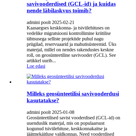
savivooderdised (GCL-id) ja kuidas
nende läbilaskvus toimib?
admini poolt 2025-02-21
Kaasaegses keskkonna- ja tsiviilehituses on
vedelike migratsiooni kontrollimine kriitilise
tähtsusega selliste projektide puhul nagu
prügilad, reservuaarid ja mahutisüsteemid. Üks
materjal, millel on nendes rakendustes keskne
roll, on geosünteetiline savivooder (GCL). See
artikkel uurib...
Loe edasi
Milleks geosünteetilisi savivooderdusi
kasutatakse?
admini poolt 2025-01-08
Geosünteetilised savist vooderdised (GCL-id) on
uuenduslik materjal, mis on populaarsust
kogunud tsiviilehituse, keskkonnakaitse ja
jäätmekäitluse valdkonnas. Need vooderdised