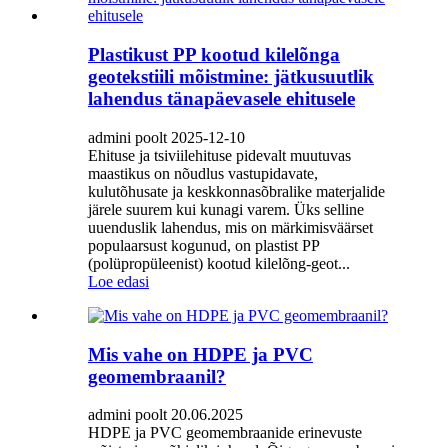
Plastikust PP kootud kilelõnga
geotekstiili mõistmine: jätkusuutlik
lahendus tänapäevasele ehitusele
admini poolt 2025-12-10
Ehituse ja tsiviilehituse pidevalt muutuvas
maastikus on nõudlus vastupidavate,
kulutõhusate ja keskkonnasõbralike materjalide
järele suurem kui kunagi varem. Üks selline
uuenduslik lahendus, mis on märkimisväärset
populaarsust kogunud, on plastist PP
(polüpropüleenist) kootud kilelõng-geot...
Loe edasi
Mis vahe on HDPE ja PVC
geomembraanil?
admini poolt 20.06.2025
HDPE ja PVC geomembraanide erinevuste