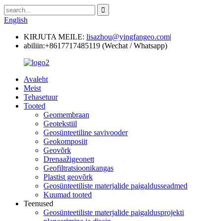
English
KIRJUTA MEILE:
lisazhou@yingfangeo.com
|
abiliin:
+8617717485119 (Wechat / Whatsapp)
Avaleht
Meist
Tehasetuur
Tooted
Geomembraan
Geotekstiil
Geosünteetiline savivooder
Geokomposiit
Geovõrk
Drenaažigeonett
Geofiltratsioonikangas
Plastist geovõrk
Geosünteetiliste materjalide paigaldusseadmed
Kuumad tooted
Teenused
Geosünteetiliste materjalide paigaldusprojekti