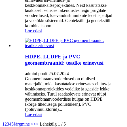
erinevates tsiviilehitus- ja
keskkonnakaitseprojektides. Neid kasutatakse
laialdaselt sellistes rakendustes nagu prügilate
vooderdused, kaevandushunnikute leostuspadjad
ja veetõkkesüsteemid. Geotekstiili ja geotekstiili
kombinatsioon...
Loe edasi
HDPE, LLDPE ja PVC
geomembraanid: teadke erinevusi
admini poolt 25.07.2024
Geomembraanvooderdused on olulised
materjalid, mida kasutatakse erinevates ehitus- ja
keskkonnaprojektides vedelike ja gaaside lekke
vältimiseks. Turul saadaolevate erinevat tüüpi
geomembraanvooderdiste hulgas on HDPE
(kõrge tihedusega polüetüleen), PVC
(polüvinüülkloriid)...
Loe edasi
1
2
3
4
5
Järgmine >
>>
Lehekülg 1 / 5