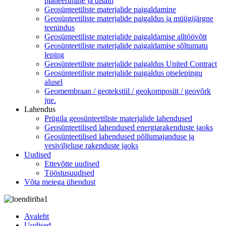
planeerimine ja disain
Geosünteetiliste materjalide paigaldamine
Geosünteetiliste materjalide paigaldus ja müügijärgne
teenindus
Geosünteetiliste materjalide paigaldamise alltöövõtt
Geosünteetiliste materjalide paigaldamise sõltumatu
leping
Geosünteetiliste materjalide paigaldus United Contract
Geosünteetiliste materjalide paigaldus otselepingu
alusel
Geomembraan / geotekstiil / geokomposiit / geovõrk
jne.
Lahendus
Prügila geosünteetiliste materjalide lahendused
Geosünteetilised lahendused energiarakenduste jaoks
Geosünteetilised lahendused põllumajanduse ja
vesiviljeluse rakenduste jaoks
Uudised
Ettevõtte uudised
Tööstusuudised
Võta meiega ühendust
Avaleht
Uudised